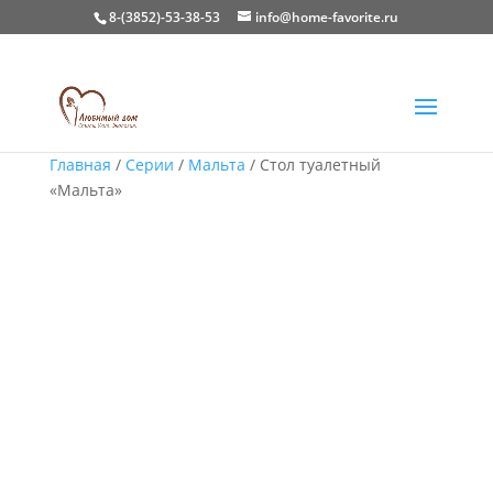
8-(3852)-53-38-53
info@home-favorite.ru
Главная
/
Серии
/
Мальта
/ Стол туалетный
«Мальта»