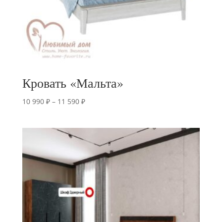
Кровать «Мальта»
Диапазон
10 990
₽
–
11 590
₽
цен:
10
990 ₽
–
11
590 ₽