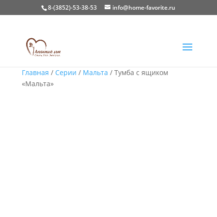
8-(3852)-53-38-53
info@home-favorite.ru
Главная
/
Серии
/
Мальта
/ Тумба с ящиком
«Мальта»