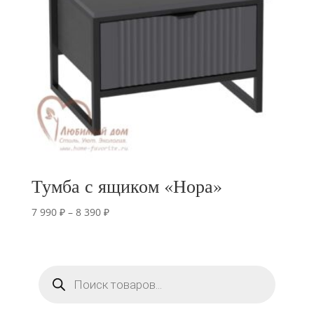
Тумба с ящиком «Нора»
Диапазон
7 990
₽
–
8 390
₽
цен:
7
990 ₽
Поиск
–
товаров
8
390 ₽