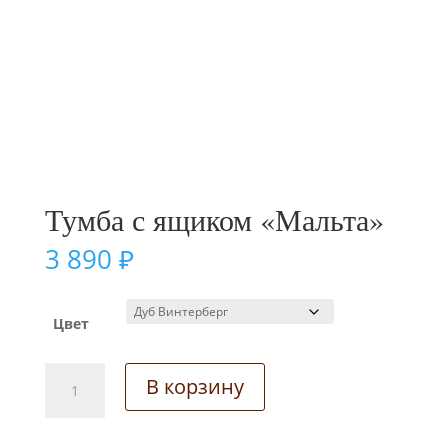
Тумба с ящиком «Мальта»
3 890
₽
Цвет
Количество
В корзину
товара
Тумба
с