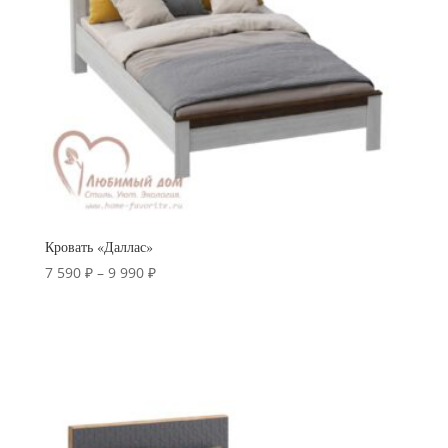
Кровать «Даллас»
Диапазон
7 590
₽
–
9 990
₽
цен:
7
590 ₽
–
9
990 ₽