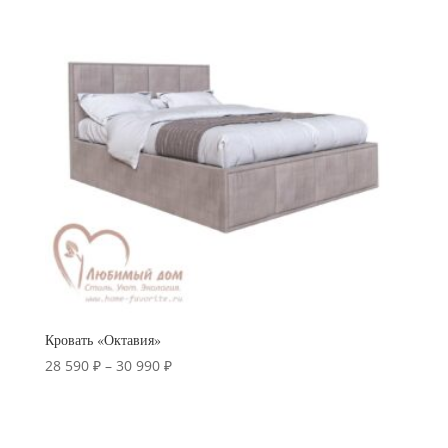
Кровать «Октавия»
Диапазон
28 590
₽
–
30 990
₽
цен:
28
590 ₽