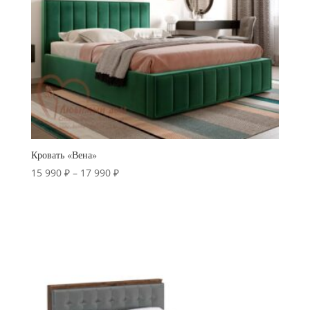
Кровать «Вена»
Диапазон
15 990
₽
–
17 990
₽
цен:
15
990 ₽
–
17
990 ₽