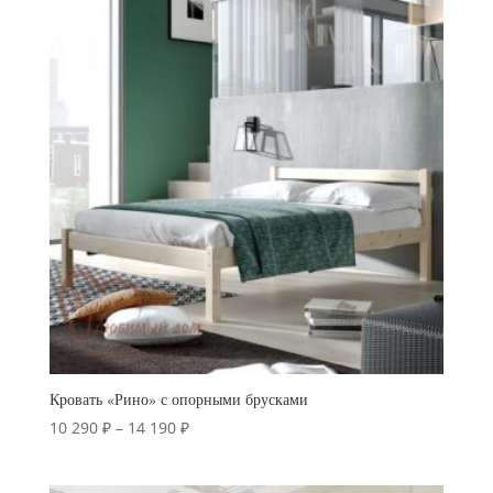
–
13
990 ₽
Кровать «Рино» с опорными брусками
Диапазон
10 290
₽
–
14 190
₽
цен:
10