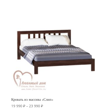
19
990 ₽
–
21
990 ₽
Кровать из массива «Слип»
Диапазон
19 990
₽
–
23 990
₽
цен: