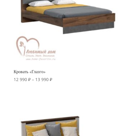
Кровать «Глазго»
Диапазон
12 990
₽
–
13 990
₽
цен:
12
990 ₽
–
13
990 ₽