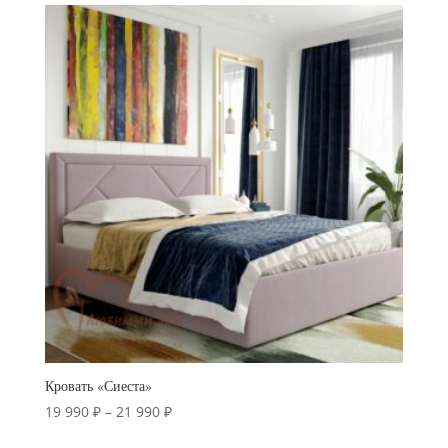
590 ₽
–
26
590 ₽
Кровать «Сиеста»
Диапазон
19 990
₽
–
21 990
₽
цен: