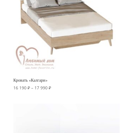
Кровать «Калгари»
Диапазон
16 190
₽
–
17 990
₽
цен:
16
190 ₽
–
17
990 ₽