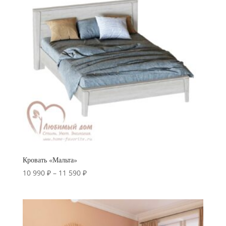
Кровать «Мальта»
Диапазон
10 990
₽
–
11 590
₽
цен:
10
990 ₽
–