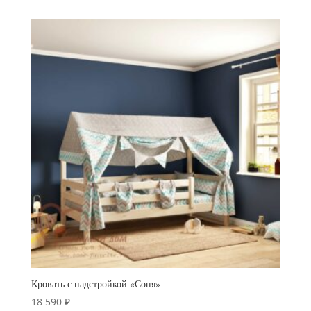
19
990 ₽
–
23
990 ₽
Кровать с надстройкой «Соня»
18 590
₽