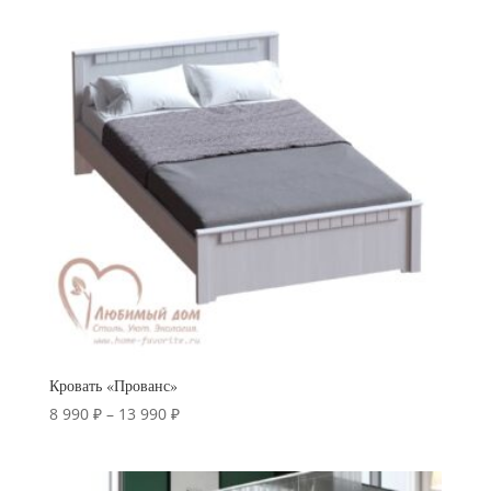
–
30
990 ₽
Кровать «Прованс»
Диапазон
8 990
₽
–
13 990
₽
цен:
8
990 ₽