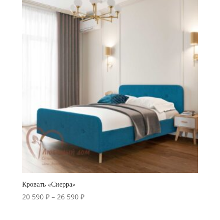
290 ₽
–
14
190 ₽
Кровать «Сиерра»
Диапазон
20 590
₽
–
26 590
₽
цен:
20