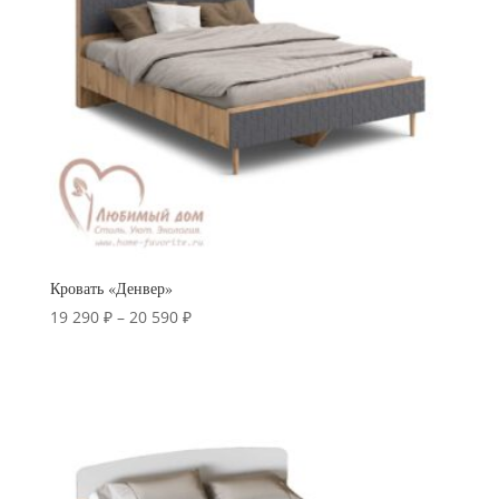
Кровать «Денвер»
Диапазон
19 290
₽
–
20 590
₽
цен:
19
290 ₽
–
20
590 ₽