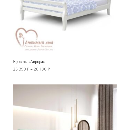
Кровать «Аврора»
Диапазон
25 390
₽
–
26 190
₽
цен:
25
390 ₽
–
26
190 ₽