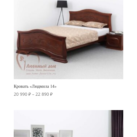
Кровать «Людмила 14»
Диапазон
20 990
₽
–
22 890
₽
цен:
20
990 ₽
–
22
890 ₽