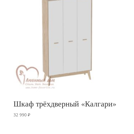
Шкаф трёхдверный «Калгари»
32 990
₽