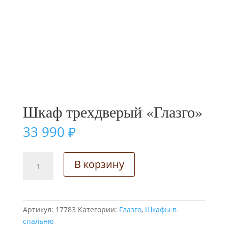
Шкаф трехдверый «Глазго»
33 990
₽
Количество
В корзину
товара
Шкаф
трехдверый
"Глазго"
Артикул:
17783
Категории:
Глазго
,
Шкафы в
спальню