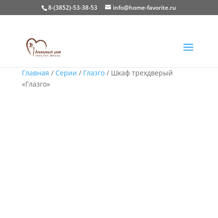
8-(3852)-53-38-53
info@home-favorite.ru
Главная
/
Серии
/
Глазго
/ Шкаф трехдверый
«Глазго»