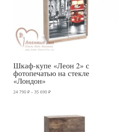
Шкаф-купе «Леон 2» с
фотопечатью на стекле
«Лондон»
Диапазон
24 790
₽
–
35 690
₽
цен:
24
790 ₽
–
35