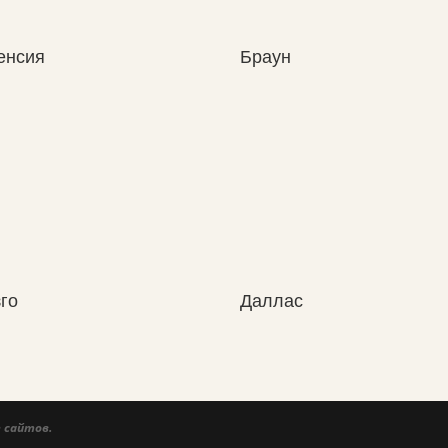
енсия
Браун
го
Даллас
 сайтов.