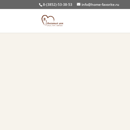
8-(3852)-53-38-53
info@home-favorite.ru