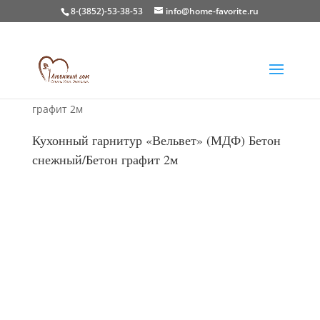
8-(3852)-53-38-53
info@home-favorite.ru
Главная
/
Кухни
/
Готовые кухни
/ Кухонный
гарнитур «Вельвет» (МДФ) Бетон снежный/Бетон
графит 2м
Кухонный гарнитур «Вельвет» (МДФ) Бетон
снежный/Бетон графит 2м