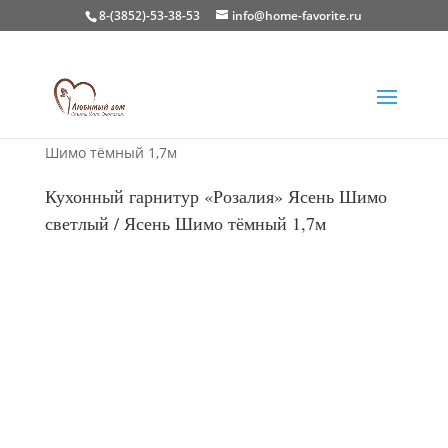
8-(3852)-53-38-53
info@home-favorite.ru
Главная
/
Кухни
/
Готовые кухни
/ Кухонный
гарнитур «Розалия» Ясень Шимо светлый / Ясень
Шимо тёмный 1,7м
Кухонный гарнитур «Розалия» Ясень Шимо
светлый / Ясень Шимо тёмный 1,7м