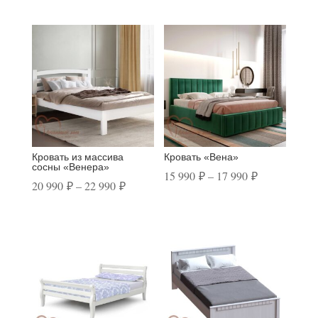
Похожие
Кровать из массива
Кровать «Вена»
сосны «Венера»
Диапазон
15 990
₽
–
17 990
₽
Диапазон
20 990
₽
–
22 990
₽
цен:
цен:
15
20
990 ₽
990 ₽
–
–
17
22
990 ₽
990 ₽