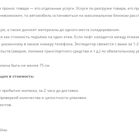
 и пронос товара — это отдельные услуги. Услуги по разгрузке товара, его
и невозможен, то автомобиль остановиться на максимальном близком расс
ую, а также доносят материалы до одного места складирования.
я как стоимость подъёма на один этаж. Если лифт находится между этажами
 указанному в заказе номеру телефона. Экспедитор свяжется с вами за 1-2 
льств (авария, поломка транспортного средства и т.д.) по обязательном
лжна быть не менее 75 см.
щих в стоимость:
прибытии экипажа, за 2 часа до доставки.
 проверкой количества и целостности упаковки.
ентов.
б/км.