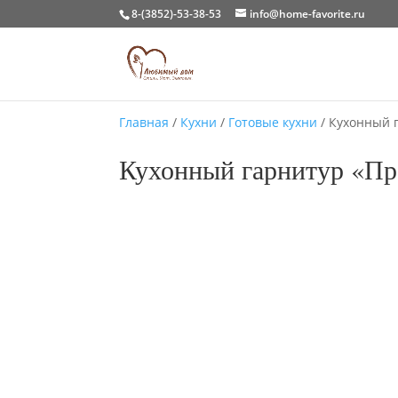
8-(3852)-53-38-53
info@home-favorite.ru
Главная
/
Кухни
/
Готовые кухни
/ Кухонный 
Кухонный гарнитур «Пр