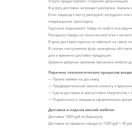
Услуги предоставляет стороняя организация.
В услугу доставки не входит разгрузка, подъем
Если подъезд к месту разгрузки затруднён ил
повреждение транспорта.
Грузчики поднимают товар на лифте или вручн
Разгрузка товара на технический этаж считаетс
В день доставки просим оставаться на связи по
В случае наступления форс-мажорных обстояте
дня и времени доставки продукции.
Ширина дверных проемов при вносе мебели до
Перечень технологических процессов входя
— Прием заявки на доставку.
— Предварительный звонок клиенту о времени 
— Сдача доставки в присутствии покупателя, с
— Подписание и передача оформленных докум
Доставка и подъем мягкой мебели:
Доставка 1000 руб по Барнаулу.
Доставка за пределы города от 1500 руб + 30 ру