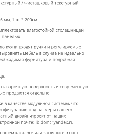
екстурный / Фисташковый текстурный
6 мм, 1шт * 200см
мплектовать влагостойкой столешницей
й панелью.
ю кухни входят ручки и регулируемые
выровнять мебель в случае не идеально
 необходимая фурнитура и подробная
ца.
ить варочную поверхность и современную
рые продаются отдельно.
е в качестве модульной системы, что
конфигурацию под размеры вашего
латный дизайн-проект от наших
ктронной почте: lb.dom@yandex.ru
нашем каталоге или загляните в наш