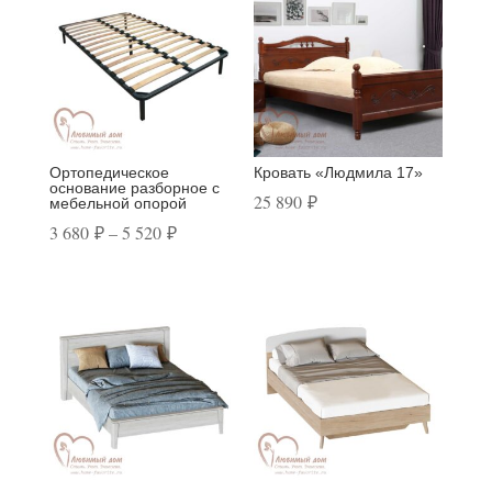
Ортопедическое
Кровать «Людмила 17»
основание разборное с
25 890
₽
мебельной опорой
Диапазон
3 680
₽
–
5 520
₽
цен:
3
680 ₽
–
5
520 ₽