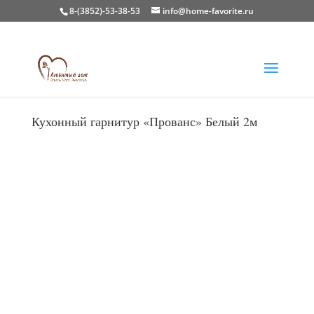
8-(3852)-53-38-53
info@home-favorite.ru
Главная
/
Кухни
/
Готовые кухни
/ Кухонный
гарнитур «Прованс» Белый 2м
Кухонный гарнитур «Прованс» Белый 2м