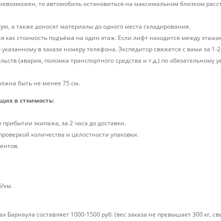
и невозможен, то автомобиль остановиться на максимальном близком расс
ую, а также доносят материалы до одного места складирования.
я как стоимость подъёма на один этаж. Если лифт находится между этажами
 указанному в заказе номеру телефона. Экспедитор свяжется с вами за 1-2 
льств (авария, поломка транспортного средства и т.д.) по обязательном
лжна быть не менее 75 см.
щих в стоимость:
прибытии экипажа, за 2 часа до доставки.
 проверкой количества и целостности упаковки.
ентов.
б/км.
х Барнаула составляет 1000-1500 руб. (вес заказа не превышает 300 кг, свы