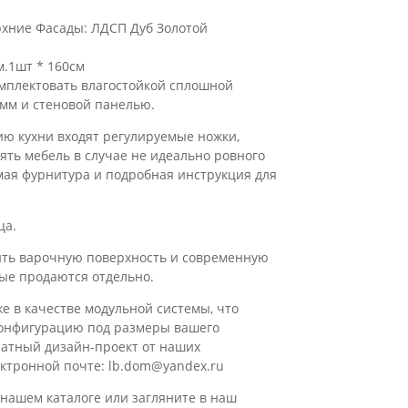
рхние Фасады: ЛДСП Дуб Золотой
м.1шт * 160см
мплектовать влагостойкой сплошной
мм и стеновой панелью.
ю кухни входят регулируемые ножки,
ть мебель в случае не идеально ровного
имая фурнитура и подробная инструкция для
ца.
ить варочную поверхность и современную
рые продаются отдельно.
е в качестве модульной системы, что
конфигурацию под размеры вашего
латный дизайн-проект от наших
ктронной почте: lb.dom@yandex.ru
нашем каталоге или загляните в наш