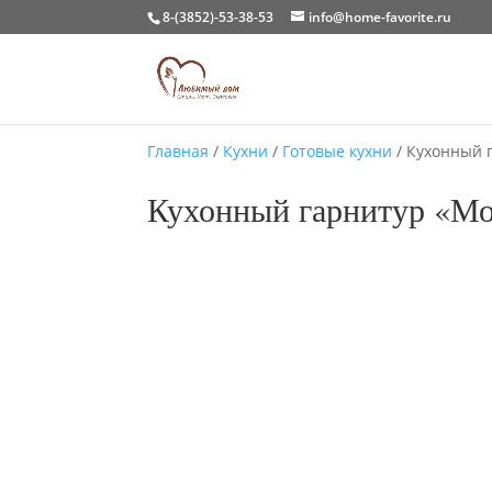
8-(3852)-53-38-53
info@home-favorite.ru
Главная
/
Кухни
/
Готовые кухни
/ Кухонный 
Кухонный гарнитур «Мо