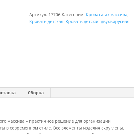
"Авалон"
двухъярусная
Артикул:
17706
Категории:
Кровати из массива
,
с
Кровать детская
,
Кровать детская двухъярусная
прямой
лестницей
оставка
Сборка
вого массива – практичное решение для организации
ты в современном стиле. Все элементы изделия скруглены,