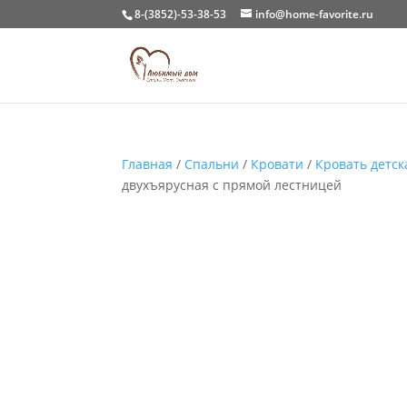
8-(3852)-53-38-53
info@home-favorite.ru
Главная
/
Спальни
/
Кровати
/
Кровать детск
двухъярусная с прямой лестницей