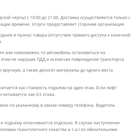
дской черты) с 10:00 до 21:00. Доставка осуществляется только с
зации времени. Услуги предоставляет стороняя организация.
 подъем и пронос товара (отсутствие прямого доступа к конечной
и.
нён или невозможен, то автомобиль остановиться на
 этом не нарушая ПДД и исключая повреждение транспорта.
 вручную, а также доносят материалы до одного места
читается как стоимость подъёма на один этаж. Если лифт
считывается, как 0,5 этажа.
вязи по указанному в заказе номеру телефона. Водитель
су и подъёму оплачиваются отдельно. В случае наступления
оломка транспортного средства и т.д.) по обязательному