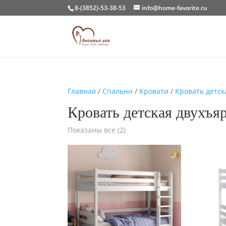
8-(3852)-53-38-53
info@home-favorite.ru
Главная
/
Спальни
/
Кровати
/
Кровать детск
Кровать детская двухъя
Показаны все (2)