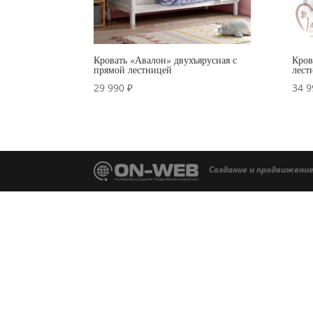
Кровать «Авалон» двухъярусная с
Кров
прямой лестницей
лест
29 990
₽
34 
Создание и продвижение