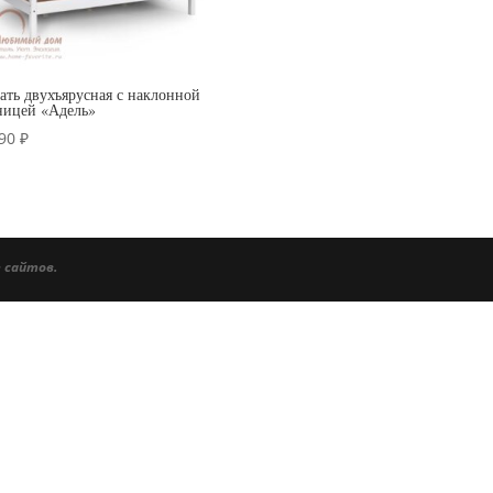
ать двухъярусная с наклонной
ницей «Адель»
990
₽
 сайтов.