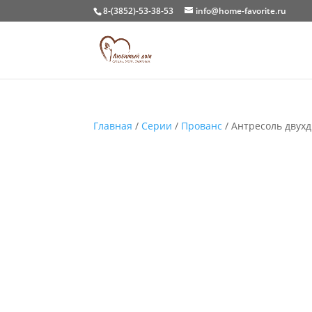
8-(3852)-53-38-53
info@home-favorite.ru
Главная
/
Серии
/
Прованс
/ Антресоль двух