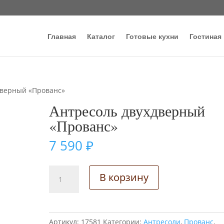
Главная
Каталог
Готовые кухни
Гостиная
дверный «Прованс»
Антресоль двухдверный
«Прованс»
7 590
₽
Количество
В корзину
товара
Антресоль
двухдверный
"Прованс"
Артикул:
17581
Категории:
Антресоли
,
Прованс
,