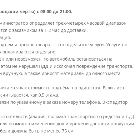
родской черты) с 08:00 до 21:00.
дминистратор определяет трех-четырех часовой диапазон
ся с заказчиком за 1-2 час до доставки.
ация.
 подъем и пронос товара — это отдельные услуги. Услуги по
му оплачиваются отдельно.
нён или невозможен, то автомобиль остановиться на
 этом не нарушая ПДД и исключая повреждение транспорта.
 вручную, а также доносят материалы до одного места
читается как стоимость подъёма на один этаж. Если лифт
считывается, как 0,5 этажа.
связи по указанному в заказе номеру телефона. Экспедитор
тоятельств (авария, поломка транспортного средства и т.д.)
еля возможно изменение дня и времени доставки продукции.
ели должна быть не менее 75 см.