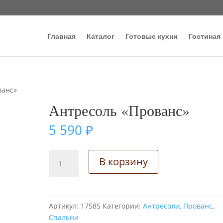
Главная
Каталог
Готовые кухни
Гостиная
ванс»
Антресоль «Прованс»
5 590
₽
Количество
В корзину
товара
Антресоль
"Прованс"
Артикул:
17585
Категории:
Антресоли
,
Прованс
,
Спальни