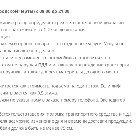
родской черты) с 08:00 до 21:00.
дминистратор определяет трех-четырех часовой диапазон
ся с заказчиком за 1-2 час до доставки.
ация.
 подъем и пронос товара — это отдельные услуги. Услуги по
му оплачиваются отдельно.
нён или невозможен, то автомобиль остановиться на
 этом не нарушая ПДД и исключая повреждение транспорта.
 вручную, а также доносят материалы до одного места
читается как стоимость подъёма на один этаж. Если лифт
считывается, как 0,5 этажа.
связи по указанному в заказе номеру телефона. Экспедитор
тоятельств (авария, поломка транспортного средства и т.д.)
еля возможно изменение дня и времени доставки продукции.
ели должна быть не менее 75 см.