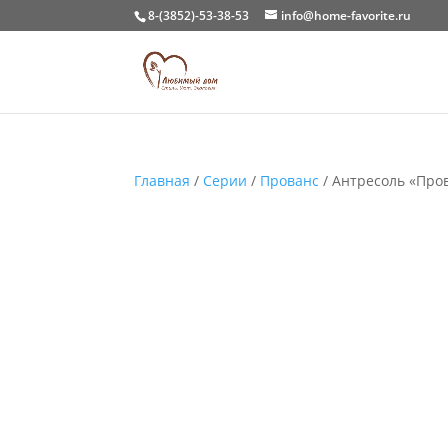
8-(3852)-53-38-53
info@home-favorite.ru
Главная
/
Серии
/
Прованс
/ Антресоль «Про