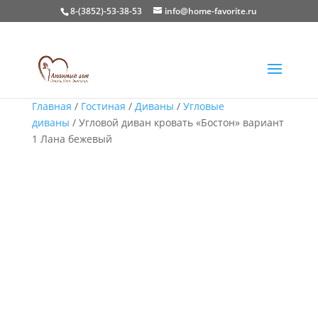
8-(3852)-53-38-53
info@home-favorite.ru
Главная
/
Гостиная
/
Диваны
/
Угловые
диваны
/ Угловой диван кровать «Бостон» вариант
1 Лана бежевый