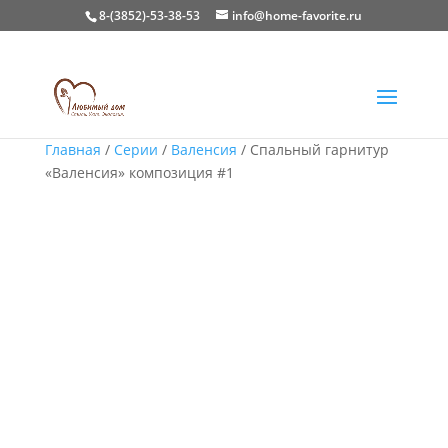
8-(3852)-53-38-53
info@home-favorite.ru
Главная
/
Серии
/
Валенсия
/ Спальный гарнитур
«Валенсия» композиция #1