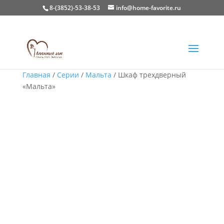
8-(3852)-53-38-53
info@home-favorite.ru
Главная
/
Серии
/
Мальта
/ Шкаф трехдверный
«Мальта»