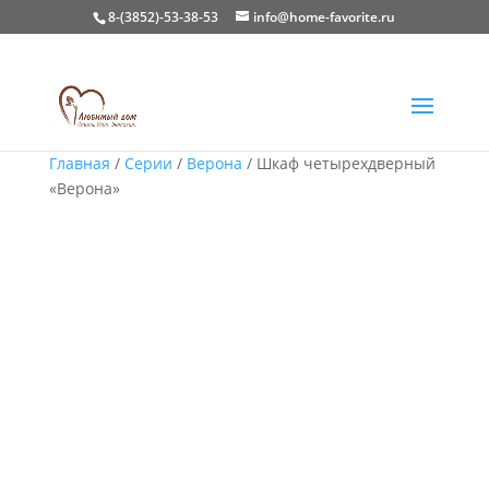
8-(3852)-53-38-53
info@home-favorite.ru
Главная
/
Серии
/
Верона
/ Шкаф четырехдверный
«Верона»