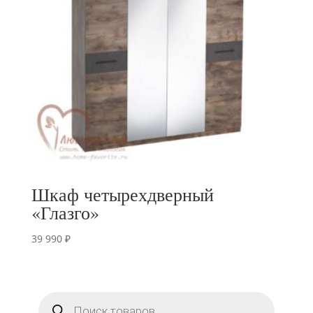
Шкаф четырехдверный
«Глазго»
39 990
₽
Поиск
товаров