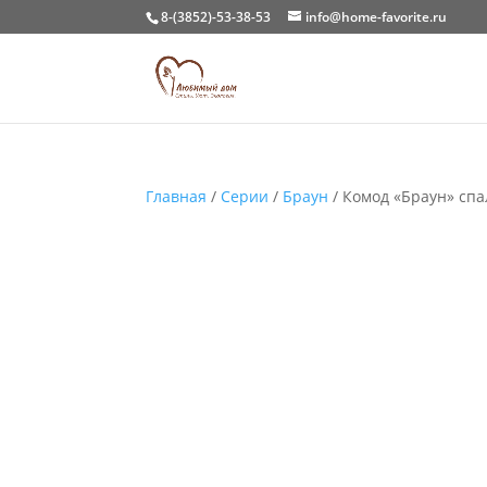
8-(3852)-53-38-53
info@home-favorite.ru
Главная
/
Серии
/
Браун
/ Комод «Браун» сп