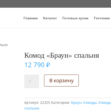
Главная
Каталог
Готовые кухни
Гостиная
альня
Комод «Браун» спальня
12 790
₽
Количество
В корзину
товара
Комод
"Браун"
спальня
Артикул:
22325
Категории:
Браун
,
Комоды
,
Комоды
спальню